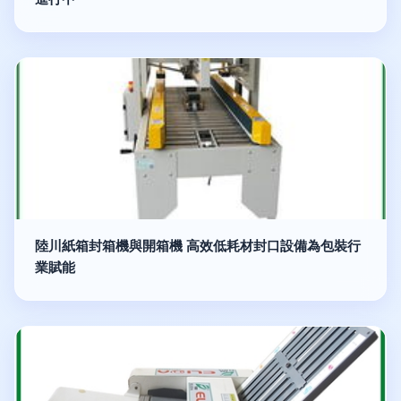
陸川紙箱封箱機與開箱機 高效低耗材封口設備為包裝行
業賦能