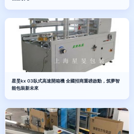
星旻kx 03臥式高速開箱機 全國招商重磅啟動，筑夢智
能包裝新未來