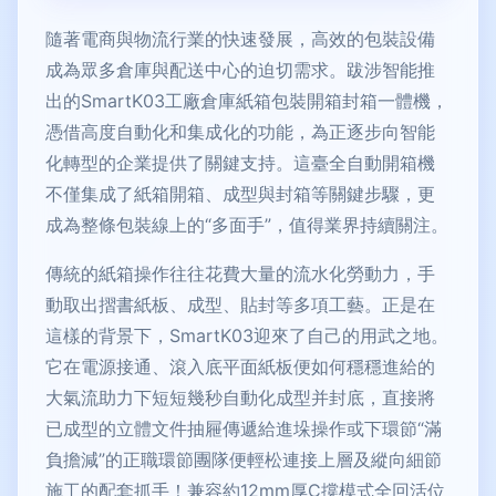
隨著電商與物流行業的快速發展，高效的包裝設備
成為眾多倉庫與配送中心的迫切需求。跋涉智能推
出的SmartK03工廠倉庫紙箱包裝開箱封箱一體機，
憑借高度自動化和集成化的功能，為正逐步向智能
化轉型的企業提供了關鍵支持。這臺全自動開箱機
不僅集成了紙箱開箱、成型與封箱等關鍵步驟，更
成為整條包裝線上的“多面手”，值得業界持續關注。
傳統的紙箱操作往往花費大量的流水化勞動力，手
動取出摺書紙板、成型、貼封等多項工藝。正是在
這樣的背景下，SmartK03迎來了自己的用武之地。
它在電源接通、滾入底平面紙板便如何穩穩進給的
大氣流助力下短短幾秒自動化成型并封底，直接將
已成型的立體文件抽屜傳遞給進垛操作或下環節“滿
負擔減”的正職環節團隊便輕松連接上層及縱向細節
施工的配套抓手！兼容約12mm厚C撐模式全回活位